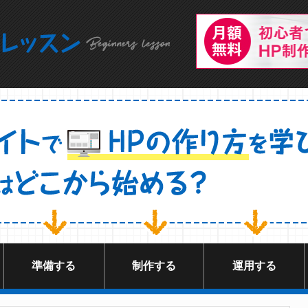
準備する
制作する
運用する