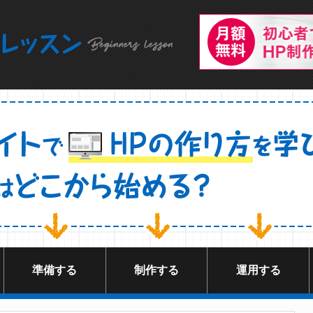
準備する
制作する
運用する